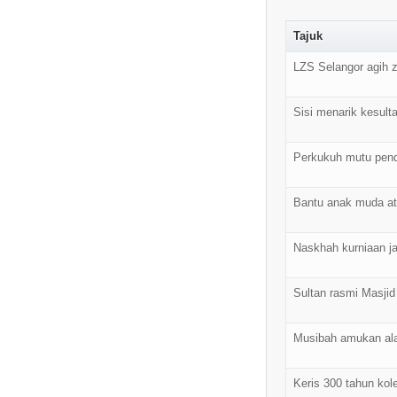
Tajuk
LZS Selangor agih z
Sisi menarik kesult
Perkukuh mutu pend
Bantu anak muda at
Naskhah kurniaan ja
Sultan rasmi Masji
Musibah amukan a
Keris 300 tahun kol