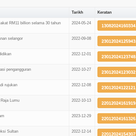
Tarikh
Keratan
akat RM11 billion selama 30 tahun
2024-05-24
13082024160334.
anan selangor
2022-09-08
23012024125943.
idikan
2022-12-01
23012024123748.
asi pengangguran
2022-10-27
23012024123032.
di rujukan
2022-12-08
23012024122121.
d Raja Lumu
2022-10-13
22012024161919.
lam
2023-12-29
22012024161326.
eksi Sultan
2022-12-14
22012024154307.