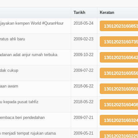
Tarikh
Keratan
 jayakan kempen World #QuranHour
2018-05-24
13012023160853
atus ahli baru
2009-02-23
13012023160735
adanan adat anjur rumah terbuka
2009-10-22
13012023160642
idak cukup
2009-07-22
13012023160556
akaan awam
2018-06-22
13012023160501
 kepada pusat tahfiz
2018-05-22
13012023160408
embaca beri pendedahan
2009-07-21
13012023160324
 menjadi tempat rujukan utama
2009-05-21
13012023160229