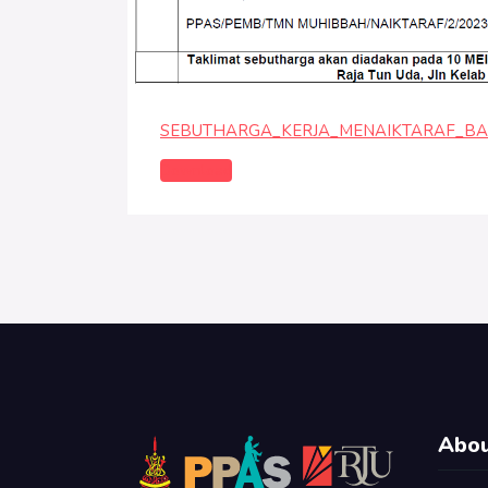
SEBUTHARGA_KERJA_MENAIKTARAF_B
Download
Abou