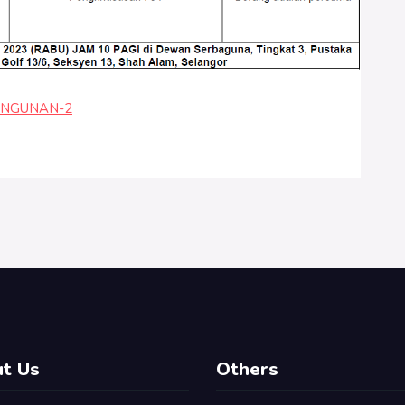
ANGUNAN-2
t Us
Others