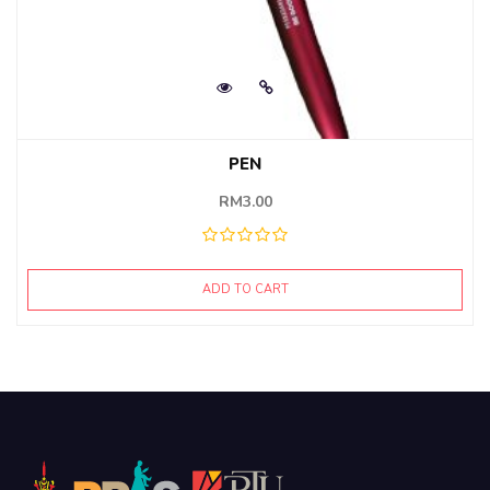
PEN
RM
3.00
ADD TO CART