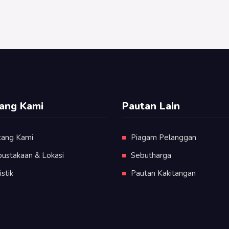
ang Kami
Pautan Lain
tang Kami
Piagam Pelanggan
pustakaan & Lokasi
Sebutharga
istik
Pautan Kakitangan