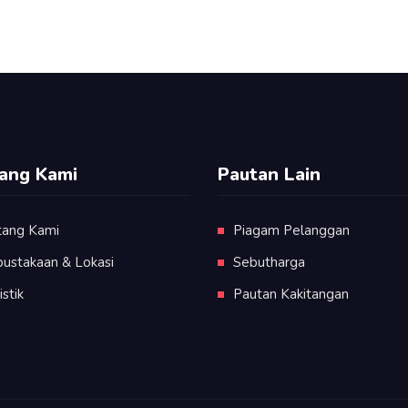
ang Kami
Pautan Lain
tang Kami
Piagam Pelanggan
pustakaan & Lokasi
Sebutharga
istik
Pautan Kakitangan