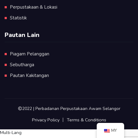
1,, Metro Avenue,
Perpustakaan & Lokasi
Kajang, Selangor, 43000
Statistik
03-87330688
info@ppas.gov.my
Pautan Lain
09:00 - 18:00
Directions
Piagam Pelanggan
Sebutharga
PPAS Cawangan Pelabuhan Klang
Pautan Kakitangan
Jalan Pekeliling, Kawasan 13
Pelabuhan Klang, Selangor, 42000
03-3166 7846
info@ppas.gov.my
2022 | Perbadanan Perpustakaan Awam Selangor
09:00 - 18:00
Privacy Policy
Terms & Conditions
Directions
MY
Multi-Lang