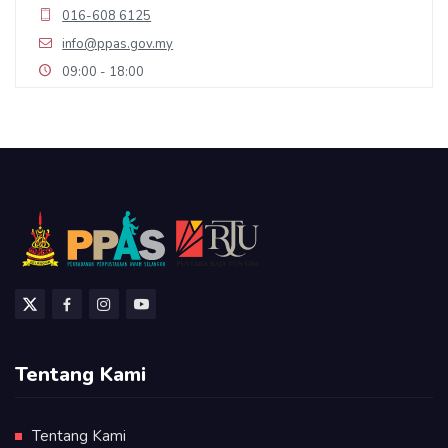
016-608 6125
info@ppas.gov.my
09:00 - 18:00
Directions
PPAS - TEBUK PULAI
Kampung Tebuk Pulai
Sabak Bernam, Selangor, 45200
019-297 0606
info@ppas.gov.my
09:00 - 18:00
Directions
Tentang Kami
PPAS Cawangan Kajang
Tentang Kami
Perpustakaan Cawangan Kajang, No 13 Jalan Metro Avenue