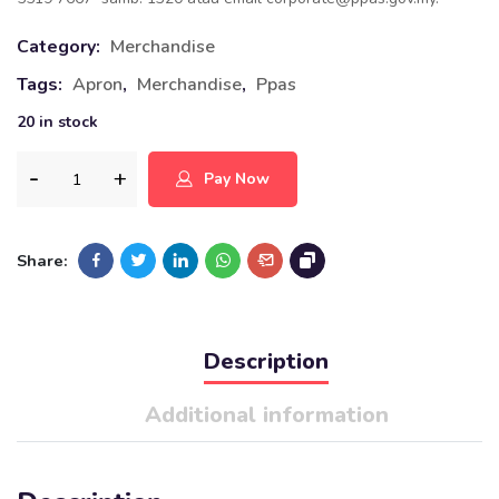
Category:
Merchandise
Tags:
Apron
,
Merchandise
,
Ppas
20 in stock
Pay Now
Share:
Description
Additional information